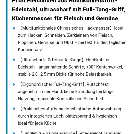
Profi Fleischbeil aus Hochkohlenstoff-
Edelstahl, ultrascharf mit Full-Tang-Griff,
Küchenmesser für Fleisch und Gemüse
【Multifunktionales Chinesisches Hackmesser】Ideal
zum Hacken, Schneiden, Zerkleinern von Fleisch,
Rippchen, Gemüse und Obst – perfekt für den täglichen
Kücheinsatz.
【Ultrascharfe & Robuste Klinge】Hochkohlter
Edelstahl, langanhaltende Schärfe, <30° Kantenwinkel,
stabile 2,0–2,5 mm Dicke für hohe Belastbarkeit.
【Ergonomischer Full-Tang-Griff】Rutschfest,
angenehm in der Hand, keine Ermüdung bei langer
Nutzung, maximale Kontrolle und Sicherheit.
【Praktisches AufhängelochEinfache Aufbewahrung
durch integriertes Loch, platzsparend & hygienisch –
ideal für jede Küche.
【Langlebig & Kundenservice】Pflegeleicht, langlebig;