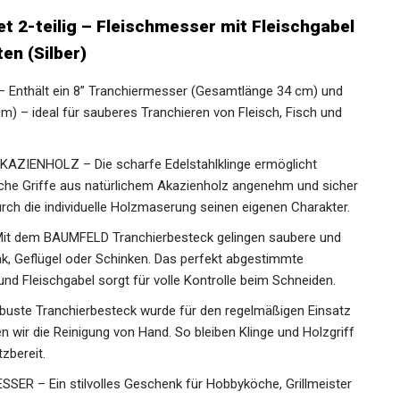
t 2-teilig – Fleischmesser mit Fleischgabel
en (Silber)
nthält ein 8” Tranchiermesser (Gesamtlänge 34 cm) und
m) – ideal für sauberes Tranchieren von Fleisch, Fisch und
IENHOLZ – Die scharfe Edelstahlklinge ermöglicht
che Griffe aus natürlichem Akazienholz angenehm und sicher
urch die individuelle Holzmaserung seinen eigenen Charakter.
it dem BAUMFELD Tranchierbesteck gelingen saubere und
ak, Geflügel oder Schinken. Das perfekt abgestimmte
 Fleischgabel sorgt für volle Kontrolle beim Schneiden.
ste Tranchierbesteck wurde für den regelmäßigen Einsatz
n wir die Reinigung von Hand. So bleiben Klinge und Holzgriff
zbereit.
R – Ein stilvolles Geschenk für Hobbyköche, Grillmeister