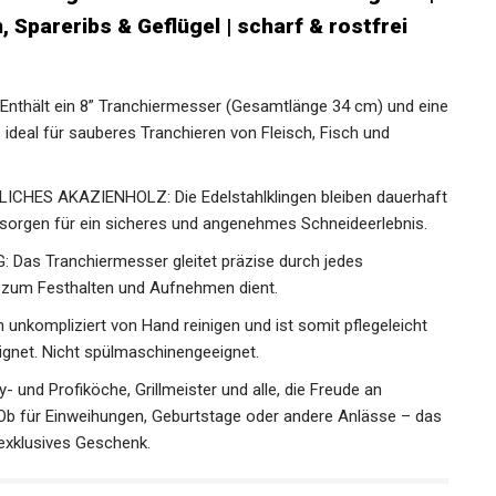
 Spareribs & Geflügel | scharf & rostfrei
thält ein 8” Tranchiermesser (Gesamtlänge 34 cm) und eine
ideal für sauberes Tranchieren von Fleisch, Fisch und
ES AKAZIENHOLZ: Die Edelstahlklingen bleiben dauerhaft
z sorgen für ein sicheres und angenehmes Schneideerlebnis.
s Tranchiermesser gleitet präzise durch jedes
l zum Festhalten und Aufnehmen dient.
unkompliziert von Hand reinigen und ist somit pflegeleicht
ignet. Nicht spülmaschinengeeignet.
und Profiköche, Grillmeister und alle, die Freude an
b für Einweihungen, Geburtstage oder andere Anlässe – das
 exklusives Geschenk.