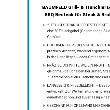
BAUMFELD Grill- & Tranchierse
| BBQ Besteck für Steak & Brat
2-TEILIGES TRANCHIERBESTECK SET – E
eine 8” Fleischgabel (Gesamtlänge 34 c
Gemüse.
HOCHWERTIGER EDELSTAHL TRIFFT AKAZ
präzises Arbeiten, während ergonomis
in der Hand liegen. Jedes Set besitzt d
PRÄZISE SCHNITTE WIE EIN PROFI – M
gleichmäßige Scheiben bei Braten, Ste
Zusammenspiel aus Tranchiermesser und
LANGLEBIG & PFLEGELEICHT – Das robu
entwickelt. Zur Werterhaltung empfehle
dauerhaft schön und zuverlässig einsat
GESCHENK FÜR GRILLFANS UND GENIESSE